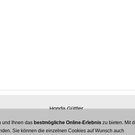
Honda Güttler
Inhaber: Harald Güttler
n und Ihnen das
bestmögliche Online-Erlebnis
zu bieten. Mit 
Wilhelm-Lampe-Str. 2
tanden. Sie können die einzelnen Cookies auf Wunsch auch