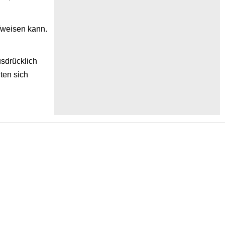
fweisen kann.
usdrücklich
ten sich
.