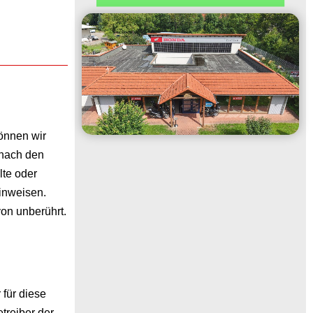
können wir
 nach den
lte oder
inweisen.
on unberührt.
 für diese
treiber der