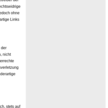
echtswidrige
 jedoch ohne
rtige Links
 der
, nicht
berrechte
sverletzung
derartige
n
h, stets auf